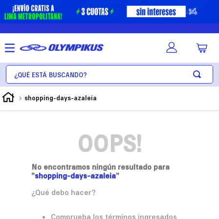
¿Qué está buscando?
shopping-days-azaleia
OOPS!
No encontramos ningún resultado para
"
shopping-days-azaleia
"
¿Qué debo hacer?
Comprueba los términos ingresados