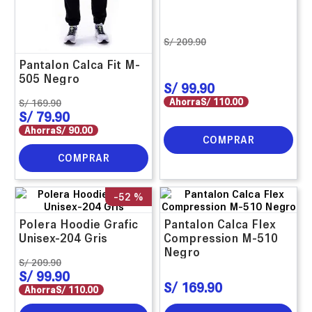
S/
209
.
90
Pantalon Calca Fit M-
505 Negro
S/
99
.
90
Ahorra
S/
110
.
00
S/
169
.
90
S/
79
.
90
Ahorra
S/
90
.
00
COMPRAR
COMPRAR
-
52 %
Polera Hoodie Grafic
Pantalon Calca Flex
Unisex-204 Gris
Compression M-510
Negro
S/
209
.
90
S/
99
.
90
S/
169
.
90
Ahorra
S/
110
.
00