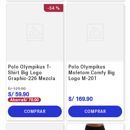
-
54 %
Polo Olympikus T-
Polo Olympikus
Shirt Big Logo
Moletom Comfy Big
Graphic-226 Mezcla
Logo M-201
S/
129
.
90
S/
59
.
90
S/
169
.
90
Ahorra
S/
70
.
00
COMPRAR
COMPRAR