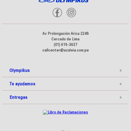
Av Prolongación Arica 2248
Cercado de Lima
(01) 619-3637
callcenter@azaleia.com.pe
Olympikus
+
Te ayudamos
+
Entregas
+